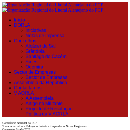
Início
DORLA
Iniciativas
Notas de Imprensa
Concelhos
Alcácer do Sal
Grândola
Santiago do Cacém
Sines
Odemira
Sector de Empresas
Sector de Empresas
Assembleia da República
Contacta-nos
V AORLA
A Assembleia
Artigo no Militante
Projecto de Resolução
Política da V AORLA
Conferência Nacional do PCP
Tomar a Iniciativa - Reforçar o Partido - Responder às Novas Exigências
Orçamento Estado 2023