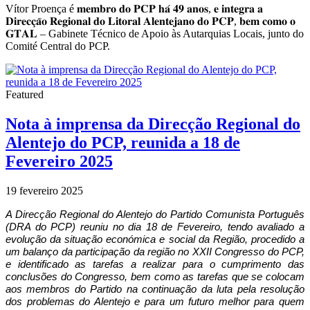
Vítor Proença é 𝐦𝐞𝐦𝐛𝐫𝐨 𝐝𝐨 𝐏𝐂𝐏 𝐡𝐚́ 𝟒𝟗 𝐚𝐧𝐨𝐬, 𝐞 𝐢𝐧𝐭𝐞𝐠𝐫𝐚 𝐚
𝐃𝐢𝐫𝐞𝐜𝐜̧𝐚̃𝐨 𝐑𝐞𝐠𝐢𝐨𝐧𝐚𝐥 𝐝𝐨 𝐋𝐢𝐭𝐨𝐫𝐚𝐥 𝐀𝐥𝐞𝐧𝐭𝐞𝐣𝐚𝐧𝐨 𝐝𝐨 𝐏𝐂𝐏, 𝐛𝐞𝐦 𝐜𝐨𝐦𝐨 𝐨
𝐆𝐓𝐀𝐋 – Gabinete Técnico de Apoio às Autarquias Locais, junto do
Comité Central do PCP.
Featured
Nota à imprensa da Direcção Regional do
Alentejo do PCP, reunida a 18 de
Fevereiro 2025
19 fevereiro 2025
A Direcção Regional do Alentejo do Partido Comunista Português
(DRA do PCP) reuniu no dia 18 de Fevereiro, tendo avaliado a
evolução da situação económica e social da Região, procedido a
um balanço da participação da região no XXII Congresso do PCP,
e identificado as tarefas a realizar para o cumprimento das
conclusões do Congresso, bem como as tarefas que se colocam
aos membros do Partido na continuação da luta pela resolução
dos problemas do Alentejo e para um futuro melhor para quem