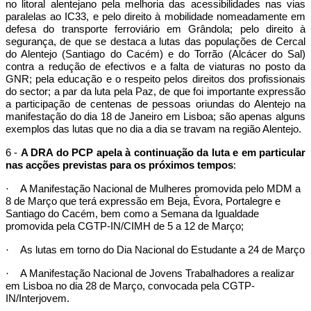
no litoral alentejano pela melhoria das acessibilidades nas vias
paralelas ao IC33, e pelo direito à mobilidade nomeadamente em
defesa do transporte ferroviário em Grândola; pelo direito à
segurança, de que se destaca a lutas das populações de Cercal
do Alentejo (Santiago do Cacém) e do Torrão (Alcácer do Sal)
contra a redução de efectivos e a falta de viaturas no posto da
GNR; pela educação e o respeito pelos direitos dos profissionais
do sector; a par da luta pela Paz, de que foi importante expressão
a participação de centenas de pessoas oriundas do Alentejo na
manifestação do dia 18 de Janeiro em Lisboa; são apenas alguns
exemplos das lutas que no dia a dia se travam na região Alentejo.
6 -
A DRA do PCP apela à continuação da luta e em particular
nas acções previstas para os próximos tempos
:
·
A Manifestação Nacional de Mulheres promovida pelo MDM a
8 de Março que terá expressão em Beja, Évora, Portalegre e
Santiago do Cacém, bem como a Semana da Igualdade
promovida pela CGTP-IN/CIMH de 5 a 12 de Março;
·
As lutas em torno do Dia Nacional do Estudante a 24 de Março
·
A Manifestação Nacional de Jovens Trabalhadores a realizar
em Lisboa no dia 28 de Março, convocada pela CGTP-
IN/Interjovem.