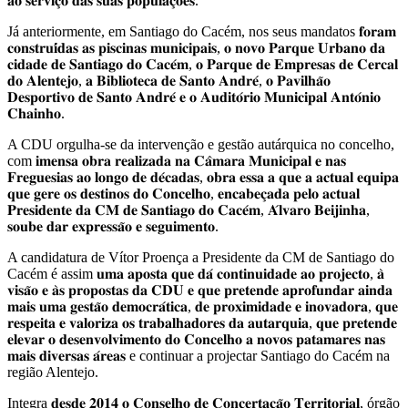
𝐚𝐨 𝐬𝐞𝐫𝐯𝐢𝐜̧𝐨 𝐝𝐚𝐬 𝐬𝐮𝐚𝐬 𝐩𝐨𝐩𝐮𝐥𝐚𝐜̧𝐨̃𝐞𝐬.
Já anteriormente, em Santiago do Cacém, nos seus mandatos 𝐟𝐨𝐫𝐚𝐦
𝐜𝐨𝐧𝐬𝐭𝐫𝐮𝐢́𝐝𝐚𝐬 𝐚𝐬 𝐩𝐢𝐬𝐜𝐢𝐧𝐚𝐬 𝐦𝐮𝐧𝐢𝐜𝐢𝐩𝐚𝐢𝐬, 𝐨 𝐧𝐨𝐯𝐨 𝐏𝐚𝐫𝐪𝐮𝐞 𝐔𝐫𝐛𝐚𝐧𝐨 𝐝𝐚
𝐜𝐢𝐝𝐚𝐝𝐞 𝐝𝐞 𝐒𝐚𝐧𝐭𝐢𝐚𝐠𝐨 𝐝𝐨 𝐂𝐚𝐜𝐞́𝐦, 𝐨 𝐏𝐚𝐫𝐪𝐮𝐞 𝐝𝐞 𝐄𝐦𝐩𝐫𝐞𝐬𝐚𝐬 𝐝𝐞 𝐂𝐞𝐫𝐜𝐚𝐥
𝐝𝐨 𝐀𝐥𝐞𝐧𝐭𝐞𝐣𝐨, 𝐚 𝐁𝐢𝐛𝐥𝐢𝐨𝐭𝐞𝐜𝐚 𝐝𝐞 𝐒𝐚𝐧𝐭𝐨 𝐀𝐧𝐝𝐫𝐞́, 𝐨 𝐏𝐚𝐯𝐢𝐥𝐡𝐚̃𝐨
𝐃𝐞𝐬𝐩𝐨𝐫𝐭𝐢𝐯𝐨 𝐝𝐞 𝐒𝐚𝐧𝐭𝐨 𝐀𝐧𝐝𝐫𝐞́ 𝐞 𝐨 𝐀𝐮𝐝𝐢𝐭𝐨́𝐫𝐢𝐨 𝐌𝐮𝐧𝐢𝐜𝐢𝐩𝐚𝐥 𝐀𝐧𝐭𝐨́𝐧𝐢𝐨
𝐂𝐡𝐚𝐢𝐧𝐡𝐨.
A CDU orgulha-se da intervenção e gestão autárquica no concelho,
com 𝐢𝐦𝐞𝐧𝐬𝐚 𝐨𝐛𝐫𝐚 𝐫𝐞𝐚𝐥𝐢𝐳𝐚𝐝𝐚 𝐧𝐚 𝐂𝐚̂𝐦𝐚𝐫𝐚 𝐌𝐮𝐧𝐢𝐜𝐢𝐩𝐚𝐥 𝐞 𝐧𝐚𝐬
𝐅𝐫𝐞𝐠𝐮𝐞𝐬𝐢𝐚𝐬 𝐚𝐨 𝐥𝐨𝐧𝐠𝐨 𝐝𝐞 𝐝𝐞́𝐜𝐚𝐝𝐚𝐬, 𝐨𝐛𝐫𝐚 𝐞𝐬𝐬𝐚 𝐚 𝐪𝐮𝐞 𝐚 𝐚𝐜𝐭𝐮𝐚𝐥 𝐞𝐪𝐮𝐢𝐩𝐚
𝐪𝐮𝐞 𝐠𝐞𝐫𝐞 𝐨𝐬 𝐝𝐞𝐬𝐭𝐢𝐧𝐨𝐬 𝐝𝐨 𝐂𝐨𝐧𝐜𝐞𝐥𝐡𝐨, 𝐞𝐧𝐜𝐚𝐛𝐞𝐜̧𝐚𝐝𝐚 𝐩𝐞𝐥𝐨 𝐚𝐜𝐭𝐮𝐚𝐥
𝐏𝐫𝐞𝐬𝐢𝐝𝐞𝐧𝐭𝐞 𝐝𝐚 𝐂𝐌 𝐝𝐞 𝐒𝐚𝐧𝐭𝐢𝐚𝐠𝐨 𝐝𝐨 𝐂𝐚𝐜𝐞́𝐦, 𝐀́𝐥𝐯𝐚𝐫𝐨 𝐁𝐞𝐢𝐣𝐢𝐧𝐡𝐚,
𝐬𝐨𝐮𝐛𝐞 𝐝𝐚𝐫 𝐞𝐱𝐩𝐫𝐞𝐬𝐬𝐚̃𝐨 𝐞 𝐬𝐞𝐠𝐮𝐢𝐦𝐞𝐧𝐭𝐨.
A candidatura de Vítor Proença a Presidente da CM de Santiago do
Cacém é assim 𝐮𝐦𝐚 𝐚𝐩𝐨𝐬𝐭𝐚 𝐪𝐮𝐞 𝐝𝐚́ 𝐜𝐨𝐧𝐭𝐢𝐧𝐮𝐢𝐝𝐚𝐝𝐞 𝐚𝐨 𝐩𝐫𝐨𝐣𝐞𝐜𝐭𝐨, 𝐚̀
𝐯𝐢𝐬𝐚̃𝐨 𝐞 𝐚̀𝐬 𝐩𝐫𝐨𝐩𝐨𝐬𝐭𝐚𝐬 𝐝𝐚 𝐂𝐃𝐔 𝐞 𝐪𝐮𝐞 𝐩𝐫𝐞𝐭𝐞𝐧𝐝𝐞 𝐚𝐩𝐫𝐨𝐟𝐮𝐧𝐝𝐚𝐫 𝐚𝐢𝐧𝐝𝐚
𝐦𝐚𝐢𝐬 𝐮𝐦𝐚 𝐠𝐞𝐬𝐭𝐚̃𝐨 𝐝𝐞𝐦𝐨𝐜𝐫𝐚́𝐭𝐢𝐜𝐚, 𝐝𝐞 𝐩𝐫𝐨𝐱𝐢𝐦𝐢𝐝𝐚𝐝𝐞 𝐞 𝐢𝐧𝐨𝐯𝐚𝐝𝐨𝐫𝐚, 𝐪𝐮𝐞
𝐫𝐞𝐬𝐩𝐞𝐢𝐭𝐚 𝐞 𝐯𝐚𝐥𝐨𝐫𝐢𝐳𝐚 𝐨𝐬 𝐭𝐫𝐚𝐛𝐚𝐥𝐡𝐚𝐝𝐨𝐫𝐞𝐬 𝐝𝐚 𝐚𝐮𝐭𝐚𝐫𝐪𝐮𝐢𝐚, 𝐪𝐮𝐞 𝐩𝐫𝐞𝐭𝐞𝐧𝐝𝐞
𝐞𝐥𝐞𝐯𝐚𝐫 𝐨 𝐝𝐞𝐬𝐞𝐧𝐯𝐨𝐥𝐯𝐢𝐦𝐞𝐧𝐭𝐨 𝐝𝐨 𝐂𝐨𝐧𝐜𝐞𝐥𝐡𝐨 𝐚 𝐧𝐨𝐯𝐨𝐬 𝐩𝐚𝐭𝐚𝐦𝐚𝐫𝐞𝐬 𝐧𝐚𝐬
𝐦𝐚𝐢𝐬 𝐝𝐢𝐯𝐞𝐫𝐬𝐚𝐬 𝐚́𝐫𝐞𝐚𝐬 e continuar a projectar Santiago do Cacém na
região Alentejo.
Integra 𝐝𝐞𝐬𝐝𝐞 𝟐𝟎𝟏𝟒 𝐨 𝐂𝐨𝐧𝐬𝐞𝐥𝐡𝐨 𝐝𝐞 𝐂𝐨𝐧𝐜𝐞𝐫𝐭𝐚𝐜̧𝐚̃𝐨 𝐓𝐞𝐫𝐫𝐢𝐭𝐨𝐫𝐢𝐚𝐥, órgão