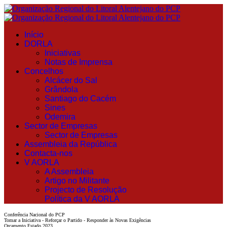
Início
DORLA
Iniciativas
Notas de Imprensa
Concelhos
Alcácer do Sal
Grândola
Santiago do Cacém
Sines
Odemira
Sector de Empresas
Sector de Empresas
Assembleia da República
Contacta-nos
V AORLA
A Assembleia
Artigo no Militante
Projecto de Resolução
Política da V AORLA
Conferência Nacional do PCP
Tomar a Iniciativa - Reforçar o Partido - Responder às Novas Exigências
Orçamento Estado 2023