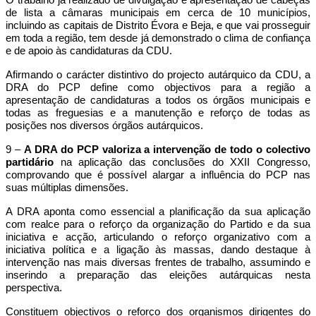
O trabalho já realizado de divulgação e apresentação de cabeças
de lista a câmaras municipais em cerca de 10 municípios,
incluindo as capitais de Distrito Évora e Beja, e que vai prosseguir
em toda a região, tem desde já demonstrado o clima de confiança
e de apoio às candidaturas da CDU.
Afirmando o carácter distintivo do projecto autárquico da CDU, a
DRA do PCP define como objectivos para a região a
apresentação de candidaturas a todos os órgãos municipais e
todas as freguesias e a manutenção e reforço de todas as
posições nos diversos órgãos autárquicos.
9 –
A DRA do PCP valoriza a intervenção de todo o colectivo
partidário
na aplicação das conclusões do XXII Congresso,
comprovando que é possível alargar a influência do PCP nas
suas múltiplas dimensões.
A DRA aponta como essencial a planificação da sua aplicação
com realce para o reforço da organização do Partido e da sua
iniciativa e acção, articulando o reforço organizativo com a
iniciativa política e a ligação às massas, dando destaque à
intervenção nas mais diversas frentes de trabalho, assumindo e
inserindo a preparação das eleições autárquicas nesta
perspectiva.
Constituem objectivos o reforço dos organismos dirigentes do