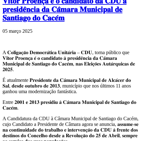
𝐕𝐢́𝐭𝐨𝐫 𝐏𝐫𝐨𝐞𝐧𝐜̧𝐚 𝐞́ 𝐨 𝐜𝐚𝐧𝐝𝐢𝐝𝐚𝐭𝐨 𝐝𝐚 𝐂𝐃𝐔 𝐚̀
𝐩𝐫𝐞𝐬𝐢𝐝𝐞̂𝐧𝐜𝐢𝐚 𝐝𝐚 𝐂𝐚̂𝐦𝐚𝐫𝐚 𝐌𝐮𝐧𝐢𝐜𝐢𝐩𝐚𝐥 𝐝𝐞
𝐒𝐚𝐧𝐭𝐢𝐚𝐠𝐨 𝐝𝐨 𝐂𝐚𝐜𝐞́𝐦
05 março 2025
A 𝐂𝐨𝐥𝐢𝐠𝐚𝐜̧𝐚̃𝐨 𝐃𝐞𝐦𝐨𝐜𝐫𝐚́𝐭𝐢𝐜𝐚 𝐔𝐧𝐢𝐭𝐚́𝐫𝐢𝐚 – 𝐂𝐃𝐔, torna público que
𝐕𝐢́𝐭𝐨𝐫 𝐏𝐫𝐨𝐞𝐧𝐜̧𝐚 𝐞́ 𝐨 𝐜𝐚𝐧𝐝𝐢𝐝𝐚𝐭𝐨 𝐚̀ 𝐩𝐫𝐞𝐬𝐢𝐝𝐞̂𝐧𝐜𝐢𝐚 𝐝𝐚 𝐂𝐚̂𝐦𝐚𝐫𝐚
𝐌𝐮𝐧𝐢𝐜𝐢𝐩𝐚𝐥 𝐝𝐞 𝐒𝐚𝐧𝐭𝐢𝐚𝐠𝐨 𝐝𝐨 𝐂𝐚𝐜𝐞́𝐦, 𝐧𝐚𝐬 𝐄𝐥𝐞𝐢𝐜̧𝐨̃𝐞𝐬 𝐀𝐮𝐭𝐚́𝐫𝐪𝐮𝐢𝐜𝐚𝐬 𝐝𝐞
𝟐𝟎𝟐𝟓.
É atualmente 𝐏𝐫𝐞𝐬𝐢𝐝𝐞𝐧𝐭𝐞 𝐝𝐚 𝐂𝐚̂𝐦𝐚𝐫𝐚 𝐌𝐮𝐧𝐢𝐜𝐢𝐩𝐚𝐥 𝐝𝐞 𝐀𝐥𝐜𝐚́𝐜𝐞𝐫 𝐝𝐨
𝐒𝐚𝐥, 𝐝𝐞𝐬𝐝𝐞 𝐨𝐮𝐭𝐮𝐛𝐫𝐨 𝐝𝐞 𝟐𝟎𝟏𝟑, município que nos últimos 11 anos
ganhou uma modernização fantástica.
Entre 𝟐𝟎𝟎𝟏 𝐞 𝟐𝟎𝟏𝟑 𝐩𝐫𝐞𝐬𝐢𝐝𝐢𝐮 𝐚̀ 𝐂𝐚̂𝐦𝐚𝐫𝐚 𝐌𝐮𝐧𝐢𝐜𝐢𝐩𝐚𝐥 𝐝𝐞 𝐒𝐚𝐧𝐭𝐢𝐚𝐠𝐨 𝐝𝐨
𝐂𝐚𝐜𝐞́𝐦.
A Candidatura da CDU à Câmara Municipal de Santiago do Cacém,
cujo Candidato a Presidente de Câmara agora se anuncia, 𝐚𝐬𝐬𝐮𝐦𝐞-𝐬𝐞
𝐧𝐚 𝐜𝐨𝐧𝐭𝐢𝐧𝐮𝐢𝐝𝐚𝐝𝐞 𝐝𝐨 𝐭𝐫𝐚𝐛𝐚𝐥𝐡𝐨 𝐞 𝐢𝐧𝐭𝐞𝐫𝐯𝐞𝐧𝐜̧𝐚̃𝐨 𝐝𝐚 𝐂𝐃𝐔 𝐚̀ 𝐟𝐫𝐞𝐧𝐭𝐞 𝐝𝐨𝐬
𝐝𝐞𝐬𝐭𝐢𝐧𝐨𝐬 𝐝𝐨 𝐂𝐨𝐧𝐜𝐞𝐥𝐡𝐨 𝐝𝐞𝐬𝐝𝐞 𝐚 𝐑𝐞𝐯𝐨𝐥𝐮𝐜̧𝐚̃𝐨 𝐝𝐨 𝟐𝟓 𝐝𝐞 𝐀𝐛𝐫𝐢𝐥, 𝐬𝐞𝐦𝐩𝐫𝐞