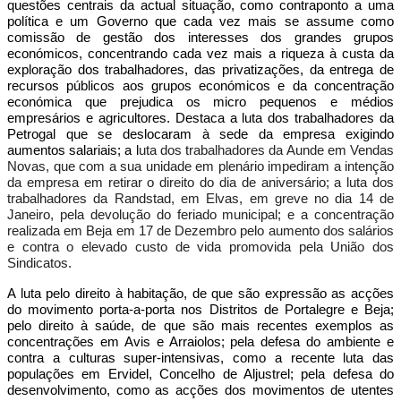
questões centrais da actual situação, como contraponto a uma
política e um Governo que cada vez mais se assume como
comissão de gestão dos interesses dos grandes grupos
económicos, concentrando cada vez mais a riqueza à custa da
exploração dos trabalhadores, das privatizações, da entrega de
recursos públicos aos grupos económicos e da concentração
económica que prejudica os micro pequenos e médios
empresários e agricultores. Destaca a luta dos trabalhadores da
Petrogal que se deslocaram à sede da empresa exigindo
aumentos salariais; a l
uta dos trabalhadores da Aunde em Vendas
Novas, que com a sua unidade em plenário impediram a intenção
da empresa em retirar o direito do dia de aniversário; a luta dos
trabalhadores da Randstad, em Elvas, em greve no dia 14 de
Janeiro, pela devolução do feriado municipal; e a concentração
realizada em Beja em 17 de Dezembro pelo aumento dos salários
e contra o elevado custo de vida promovida pela União dos
Sindicatos.
A luta pelo direito à habitação, de que são expressão as acções
do movimento porta-a-porta nos Distritos de Portalegre e Beja;
pelo direito à saúde, de que são mais recentes exemplos as
concentrações em Avis e Arraiolos; pela defesa do ambiente e
contra a culturas super-intensivas, como a recente luta das
populações em Ervidel, Concelho de Aljustrel; pela defesa do
desenvolvimento, como as acções dos movimentos de utentes