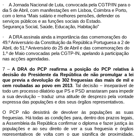
·
A Jornada Nacional de Luta, convocada pela CGTP/IN para o
dia 5 de Abril, com manifestações em Lisboa, Coimbra e Porto,
com o lema “Mais salário e melhores pensões, defender os
serviços públicos e as funções sociais do Estado.
Segurança Social, Saúde, Educação, Habitação”
·
A DRA assinala ainda a importância das comemorações do
49.º Aniversário da Constituição da República Portuguesa a 2 de
Abril, do 51.º Aniversário do 25 de Abril e das comemorações do
1.º de Maio convocadas pela CGTP-IN, apelando à participação
nas acções agendadas.
7 –
A DRA do PCP reafirma a posição do PCP relativa à
decisão do Presidente da República de não promulgar a lei
que previa a devolução de 302 freguesias das mais de mil e
cem roubadas ao povo em 2013
. Tal decisão – inseparável de
todo um processo dilatório que PS e PSD arrastaram para impedir
a sua devolução – traduz uma atitude de desprezo pela vontade
expressa das populações e dos seus órgãos representativos.
O PCP não desistirá de devolver às populações as suas
freguesias. Há todas as condições para, dentro dos prazos legais,
a Assembleia da República confirmar o diploma e fazer justiça às
populações e ao seu direito de ver a sua freguesia e órgãos
representativos de volta com o que significa de proximidade,