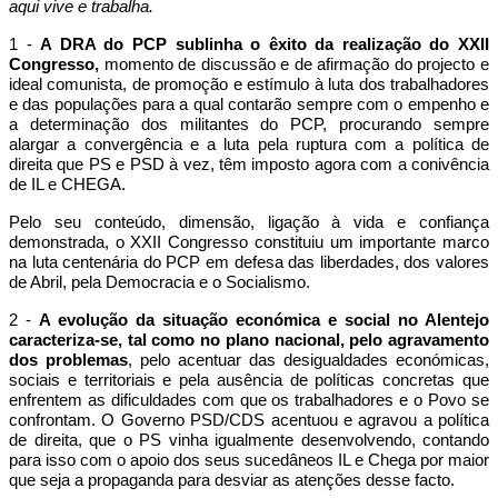
aqui vive e trabalha.
1 -
A DRA do PCP sublinha o êxito da realização do XXII
Congresso,
momento de discussão e de afirmação do projecto e
ideal comunista, de promoção e estímulo à luta dos trabalhadores
e das populações para a qual contarão sempre com o empenho e
a determinação dos militantes do PCP, procurando sempre
alargar a convergência e a luta pela ruptura com a política de
direita que PS e PSD à vez, têm imposto agora com a conivência
de IL e CHEGA.
Pelo seu conteúdo, dimensão, ligação à vida e confiança
demonstrada, o XXII Congresso constituiu um importante marco
na luta centenária do PCP em defesa das liberdades, dos valores
de Abril, pela Democracia e o Socialismo.
2 -
A evolução da situação económica e social no Alentejo
caracteriza-se, tal como no plano nacional, pelo agravamento
dos problemas
, pelo acentuar das desigualdades económicas,
sociais e territoriais e pela ausência de políticas concretas que
enfrentem as dificuldades com que os trabalhadores e o Povo se
confrontam. O Governo PSD/CDS acentuou e agravou a política
de direita, que o PS vinha igualmente desenvolvendo, contando
para isso com o apoio dos seus sucedâneos IL e Chega por maior
que seja a propaganda para desviar as atenções desse facto.