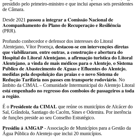
presidido pelo primeiro-ministro e que inclui apenas seis presidentes
de Câmara.
Desde 2021 𝐩𝐚𝐬𝐬𝐨𝐮 𝐚 𝐢𝐧𝐭𝐞𝐠𝐫𝐚𝐫 𝐚 𝐂𝐨𝐦𝐢𝐬𝐬𝐚̃𝐨 𝐍𝐚𝐜𝐢𝐨𝐧𝐚𝐥 𝐝𝐞
𝐀𝐜𝐨𝐦𝐩𝐚𝐧𝐡𝐚𝐦𝐞𝐧𝐭𝐨 𝐝𝐨 𝐏𝐥𝐚𝐧𝐨 𝐝𝐞 𝐑𝐞𝐜𝐮𝐩𝐞𝐫𝐚𝐜̧𝐚̃𝐨 𝐞 𝐑𝐞𝐬𝐢𝐥𝐢𝐞̂𝐧𝐜𝐢𝐚
(PRR).
Profundo conhecedor e defensor dos interesses do Litoral
Alentejano, Vítor Proença, 𝐝𝐞𝐬𝐭𝐚𝐜𝐨𝐮-𝐬𝐞 𝐞𝐦 𝐢𝐧𝐭𝐞𝐫𝐯𝐞𝐧𝐜̧𝐨̃𝐞𝐬 𝐝𝐢𝐫𝐞𝐭𝐚𝐬
𝐪𝐮𝐞 𝐯𝐢𝐚𝐛𝐢𝐥𝐢𝐳𝐚𝐫𝐚𝐦, 𝐞𝐧𝐭𝐫𝐞 𝐨𝐮𝐭𝐫𝐚𝐬, 𝐚 𝐜𝐨𝐧𝐬𝐭𝐫𝐮𝐜̧𝐚̃𝐨 𝐞 𝐚𝐛𝐞𝐫𝐭𝐮𝐫𝐚 𝐝𝐨
𝐇𝐨𝐬𝐩𝐢𝐭𝐚𝐥 𝐝𝐨 𝐋𝐢𝐭𝐨𝐫𝐚𝐥 𝐀𝐥𝐞𝐧𝐭𝐞𝐣𝐚𝐧𝐨, 𝐚 𝐚𝐟𝐢𝐫𝐦𝐚𝐜̧𝐚̃𝐨 𝐭𝐮𝐫𝐢́𝐬𝐭𝐢𝐜𝐚 𝐝𝐨 𝐋𝐢𝐭𝐨𝐫𝐚𝐥
𝐀𝐥𝐞𝐧𝐭𝐞𝐣𝐚𝐧𝐨, 𝐚 𝐯𝐢𝐧𝐝𝐚 𝐝𝐞 𝐦𝐚𝐢𝐬 𝐦𝐞́𝐝𝐢𝐜𝐨𝐬 𝐩𝐚𝐫𝐚 𝐨 𝐀𝐥𝐞𝐧𝐭𝐞𝐣𝐨, 𝐨 𝐒𝐢𝐬𝐭𝐞𝐦𝐚
𝐏𝐮́𝐛𝐥𝐢𝐜𝐨 𝐝𝐞 𝐀𝐛𝐚𝐬𝐭𝐞𝐜𝐢𝐦𝐞𝐧𝐭𝐨 𝐝𝐞 𝐀́𝐠𝐮𝐚𝐬 𝐞 𝐄𝐟𝐥𝐮𝐞𝐧𝐭𝐞𝐬 𝐝𝐨 𝐀𝐥𝐞𝐧𝐭𝐞𝐣𝐨,
𝐦𝐞𝐝𝐢𝐝𝐚𝐬 𝐩𝐞𝐥𝐚 𝐝𝐞𝐬𝐩𝐨𝐥𝐮𝐢𝐜̧𝐚̃𝐨 𝐝𝐚𝐬 𝐩𝐫𝐚𝐢𝐚𝐬 𝐞 𝐨 𝐧𝐨𝐯𝐨 𝐒𝐢𝐬𝐭𝐞𝐦𝐚 𝐝𝐞
𝐑𝐞𝐝𝐮𝐜̧𝐚̃𝐨 𝐓𝐚𝐫𝐢𝐟𝐚́𝐫𝐢𝐚 𝐧𝐨𝐬 𝐩𝐚𝐬𝐬𝐞𝐬 𝐞𝐦 𝐭𝐫𝐚𝐧𝐬𝐩𝐨𝐫𝐭𝐞 𝐫𝐨𝐝𝐨𝐯𝐢𝐚́𝐫𝐢𝐨. No
âmbito da CIMAL – Comunidade Intermunicipal do Alentejo Litoral
𝐞𝐬𝐭𝐚́ 𝐞𝐦𝐩𝐞𝐧𝐡𝐚𝐝𝐨 𝐧𝐨 𝐫𝐞𝐠𝐫𝐞𝐬𝐬𝐨 𝐝𝐨𝐬 𝐜𝐨𝐦𝐛𝐨𝐢𝐨𝐬 𝐝𝐞 𝐩𝐚𝐬𝐬𝐚𝐠𝐞𝐢𝐫𝐨𝐬 𝐚 𝐭𝐨𝐝𝐚
𝐚 𝐫𝐞𝐠𝐢𝐚̃𝐨.
É o 𝐏𝐫𝐞𝐬𝐢𝐝𝐞𝐧𝐭𝐞 𝐝𝐚 𝐂𝐈𝐌𝐀𝐋 que reúne os municípios de Alcácer do
Sal, Grândola, Santiago do Cacém, Sines e Odemira. Por inerência
de funções preside ao seu Conselho Estratégico.
𝐏𝐫𝐞𝐬𝐢𝐝𝐢𝐮 𝐚̀ 𝐀𝐌𝐆𝐀𝐏 - Associação de Municípios para a Gestão da
Água Pública do Alentejo que inclui 20 municípios.