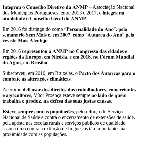
𝐈𝐧𝐭𝐞𝐠𝐫𝐨𝐮 𝐨 𝐂𝐨𝐧𝐬𝐞𝐥𝐡𝐨 𝐃𝐢𝐫𝐞𝐭𝐢𝐯𝐨 𝐝𝐚 𝐀𝐍𝐌𝐏 – Associação Nacional
dos Municípios Portugueses, entre 2013 e 2017, e 𝐢𝐧𝐭𝐞𝐠𝐫𝐚 𝐧𝐚
𝐚𝐭𝐮𝐚𝐥𝐢𝐝𝐚𝐝𝐞 𝐨 𝐂𝐨𝐧𝐬𝐞𝐥𝐡𝐨 𝐆𝐞𝐫𝐚𝐥 𝐝𝐚 𝐀𝐍𝐌𝐏.
Em 2016 foi distinguido como “𝐏𝐞𝐫𝐬𝐨𝐧𝐚𝐥𝐢𝐝𝐚𝐝𝐞 𝐝𝐨 𝐀𝐧𝐨”, 𝐩𝐞𝐥𝐨
𝐬𝐞𝐦𝐚𝐧𝐚́𝐫𝐢𝐨 𝐒𝐞𝐦 𝐌𝐚𝐢𝐬 𝐞, 𝐞𝐦 𝟐𝟎𝟎𝟕, 𝐜𝐨𝐦𝐨 “𝐀𝐮𝐭𝐚𝐫𝐜𝐚 𝐝𝐨 𝐀𝐧𝐨” 𝐩𝐞𝐥𝐚
𝐫𝐞𝐯𝐢𝐬𝐭𝐚 𝐌𝐚𝐢𝐬 𝐀𝐥𝐞𝐧𝐭𝐞𝐣𝐨.
Em 2016 𝐫𝐞𝐩𝐫𝐞𝐬𝐞𝐧𝐭𝐨𝐮 𝐚 𝐀𝐍𝐌𝐏 𝐧𝐨 𝐂𝐨𝐧𝐠𝐫𝐞𝐬𝐬𝐨 𝐝𝐚𝐬 𝐜𝐢𝐝𝐚𝐝𝐞𝐬 𝐞
𝐫𝐞𝐠𝐢𝐨̃𝐞𝐬 𝐝𝐚 𝐄𝐮𝐫𝐨𝐩𝐚, 𝐞𝐦 𝐍𝐢𝐜𝐨́𝐬𝐢𝐚, 𝐞 𝐞𝐦 𝟐𝟎𝟏𝟖, 𝐧𝐨 𝐅𝐨́𝐫𝐮𝐦 𝐌𝐮𝐧𝐝𝐢𝐚𝐥
𝐝𝐚 𝐀́𝐠𝐮𝐚, 𝐞𝐦 𝐁𝐫𝐚𝐬𝐢́𝐥𝐢𝐚.
Subscreveu, em 2010, em Bruxelas, o 𝐏𝐚𝐜𝐭𝐨 𝐝𝐨𝐬 𝐀𝐮𝐭𝐚𝐫𝐜𝐚𝐬 𝐩𝐚𝐫𝐚 𝐨
𝐜𝐨𝐦𝐛𝐚𝐭𝐞 𝐚̀𝐬 𝐚𝐥𝐭𝐞𝐫𝐚𝐜̧𝐨̃𝐞𝐬 𝐜𝐥𝐢𝐦𝐚́𝐭𝐢𝐜𝐚𝐬.
Acérrimo 𝐝𝐞𝐟𝐞𝐧𝐬𝐨𝐫 𝐝𝐨𝐬 𝐝𝐢𝐫𝐞𝐢𝐭𝐨𝐬 𝐝𝐨𝐬 𝐭𝐫𝐚𝐛𝐚𝐥𝐡𝐚𝐝𝐨𝐫𝐞𝐬, 𝐜𝐨𝐦𝐞𝐫𝐜𝐢𝐚𝐧𝐭𝐞𝐬
𝐞 𝐚𝐠𝐫𝐢𝐜𝐮𝐥𝐭𝐨𝐫𝐞𝐬, Vítor Proença esteve sempre 𝐚𝐨 𝐥𝐚𝐝𝐨 𝐝𝐞 𝐪𝐮𝐞𝐦
𝐭𝐫𝐚𝐛𝐚𝐥𝐡𝐚 𝐞 𝐩𝐫𝐨𝐝𝐮𝐳, 𝐧𝐚 𝐝𝐞𝐟𝐞𝐬𝐚 𝐝𝐚𝐬 𝐬𝐮𝐚𝐬 𝐣𝐮𝐬𝐭𝐚𝐬 𝐜𝐚𝐮𝐬𝐚𝐬.
𝐄𝐬𝐭𝐞𝐯𝐞 𝐬𝐞𝐦𝐩𝐫𝐞 𝐜𝐨𝐦 𝐚𝐬 𝐩𝐨𝐩𝐮𝐥𝐚𝐜̧𝐨̃𝐞𝐬, pelo reforço do Serviço
Nacional de Saúde e contra o encerramento de extensões de saúde,
pela aposta nas escolas rurais e serviços públicos de qualidade,
assim como contra a extinção de freguesias tão importantes na
proximidade com as populações.