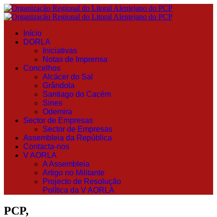
Início
DORLA
Iniciativas
Notas de Imprensa
Concelhos
Alcácer do Sal
Grândola
Santiago do Cacém
Sines
Odemira
Sector de Empresas
Sector de Empresas
Assembleia da República
Contacta-nos
V AORLA
A Assembleia
Artigo no Militante
Projecto de Resolução
Política da V AORLA
PCP,