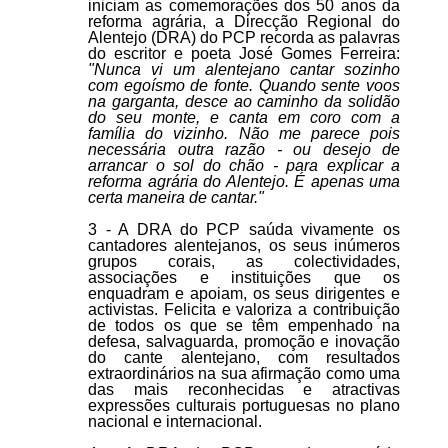
iniciam as comemorações dos 50 anos da
reforma agrária, a Direcção Regional do
Alentejo (DRA) do PCP recorda as palavras
do escritor e poeta José Gomes Ferreira:
"Nunca vi um alentejano cantar sozinho
com egoísmo de fonte. Quando sente voos
na garganta, desce ao caminho da solidão
do seu monte, e canta em coro com a
família do vizinho. Não me parece pois
necessária outra razão - ou desejo de
arrancar o sol do chão - para explicar a
reforma agrária do Alentejo. É apenas uma
certa maneira de cantar."
3 - A DRA do PCP saúda vivamente os
cantadores alentejanos, os seus inúmeros
grupos corais, as colectividades,
associações e instituições que os
enquadram e apoiam, os seus dirigentes e
activistas. Felicita e valoriza a contribuição
de todos os que se têm empenhado na
defesa, salvaguarda, promoção e inovação
do cante alentejano, com resultados
extraordinários na sua afirmação como uma
das mais reconhecidas e atractivas
expressões culturais portuguesas no plano
nacional e internacional.