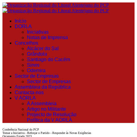
Início
DORLA
Iniciativas
Notas de Imprensa
Concelhos
Alcácer do Sal
Grândola
Santiago do Cacém
Sines
Odemira
Sector de Empresas
Sector de Empresas
Assembleia da República
Contacta-nos
V AORLA
A Assembleia
Artigo no Militante
Projecto de Resolução
Política da V AORLA
Conferência Nacional do PCP
Tomar a Iniciativa - Reforçar o Partido - Responder às Novas Exigências
Orçamento Estado 2023