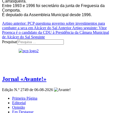
Carrasqueira.
Entre 1993 e 1996 foi secretário da junta de Freguesia da
Comporta.
É deputado da Assembleia Municipal desde 1996.
Artigo anterior: PCP questiona governo sobre investimentos para
combater a seca em Alcácer do Sal
Anterior
Artigo seguinte: Vitor
Proença é o candidato da CDU à Presidência da Câmara Municipal
de Alcácer do Sal
Seguinte
Pesquisar
Jornal «Avante!»
Edição N.º 2749 de 06-08-2026
Primeira Página
Editorial
Opinião
Em Destaque