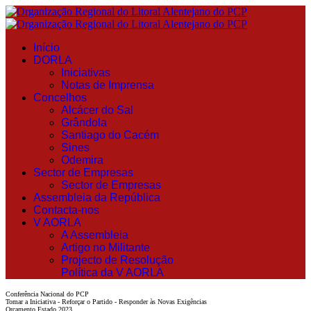
Início
DORLA
Iniciativas
Notas de Imprensa
Concelhos
Alcácer do Sal
Grândola
Santiago do Cacém
Sines
Odemira
Sector de Empresas
Sector de Empresas
Assembleia da República
Contacta-nos
V AORLA
A Assembleia
Artigo no Militante
Projecto de Resolução
Política da V AORLA
Conferência Nacional do PCP
Tomar a Iniciativa - Reforçar o Partido - Responder às Novas Exigências
Orçamento Estado 2023