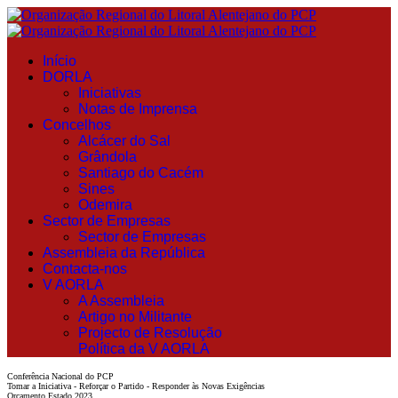
Início
DORLA
Iniciativas
Notas de Imprensa
Concelhos
Alcácer do Sal
Grândola
Santiago do Cacém
Sines
Odemira
Sector de Empresas
Sector de Empresas
Assembleia da República
Contacta-nos
V AORLA
A Assembleia
Artigo no Militante
Projecto de Resolução
Política da V AORLA
Conferência Nacional do PCP
Tomar a Iniciativa - Reforçar o Partido - Responder às Novas Exigências
Orçamento Estado 2023