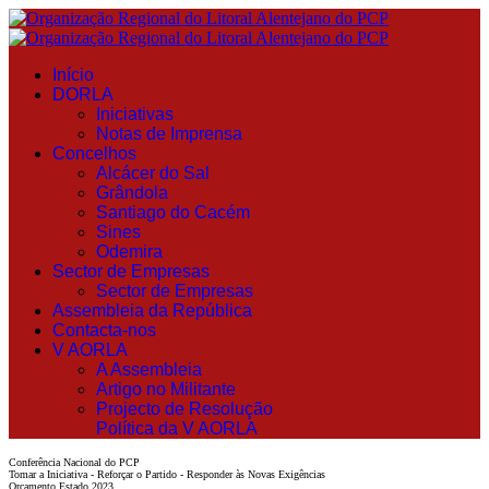
Início
DORLA
Iniciativas
Notas de Imprensa
Concelhos
Alcácer do Sal
Grândola
Santiago do Cacém
Sines
Odemira
Sector de Empresas
Sector de Empresas
Assembleia da República
Contacta-nos
V AORLA
A Assembleia
Artigo no Militante
Projecto de Resolução
Política da V AORLA
Conferência Nacional do PCP
Tomar a Iniciativa - Reforçar o Partido - Responder às Novas Exigências
Orçamento Estado 2023