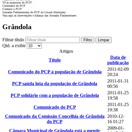
Vê as propostas do PCP!
Centenário do PCP
Conhece o PCP!
Jornadas Parlamentares do PCP no Litoral Alentejano
Veja aqui as intervenções e balanço das Jornadas Parlamentares
Grândola
Filtrar título
Filtro
Limpar
Qtd. a exibir
Artigos
Data de
Título
publicação
2011-02-09
Comunicado do PCP à população de Grândola
20:24
2011-01-31
PCP saúda luta da população de Grândola
00:56
2011-01-25
PCP solidário com a população de Grândola
19:58
2011-01-25
Comunicado do PCP
19:38
Comunicado da Comissão Concelhia de Grândola
2010-12-
do PCP
16 01:27
2009-01-
Câmara Municipal de Grândola está a mentir