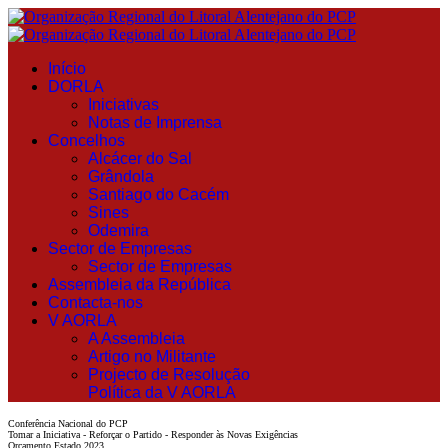
Início
DORLA
Iniciativas
Notas de Imprensa
Concelhos
Alcácer do Sal
Grândola
Santiago do Cacém
Sines
Odemira
Sector de Empresas
Sector de Empresas
Assembleia da República
Contacta-nos
V AORLA
A Assembleia
Artigo no Militante
Projecto de Resolução
Política da V AORLA
Conferência Nacional do PCP
Tomar a Iniciativa - Reforçar o Partido - Responder às Novas Exigências
Orçamento Estado 2023