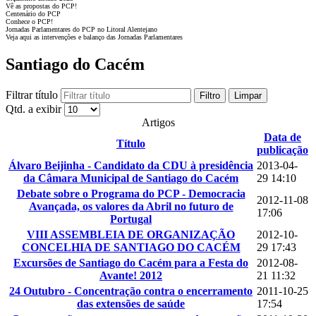
Vê as propostas do PCP!
Centenário do PCP
Conhece o PCP!
Jornadas Parlamentares do PCP no Litoral Alentejano
Veja aqui as intervenções e balanço das Jornadas Parlamentares
Santiago do Cacém
Filtrar título
Filtro
Limpar
Qtd. a exibir
Artigos
Data de
Título
publicação
Álvaro Beijinha - Candidato da CDU à presidência
2013-04-
da Câmara Municipal de Santiago do Cacém
29 14:10
Debate sobre o Programa do PCP - Democracia
2012-11-08
Avançada, os valores da Abril no futuro de
17:06
Portugal
VIII ASSEMBLEIA DE ORGANIZAÇÃO
2012-10-
CONCELHIA DE SANTIAGO DO CACÉM
29 17:43
Excursões de Santiago do Cacém para a Festa do
2012-08-
Avante! 2012
21 11:32
24 Outubro - Concentração contra o encerramento
2011-10-25
das extensões de saúde
17:54