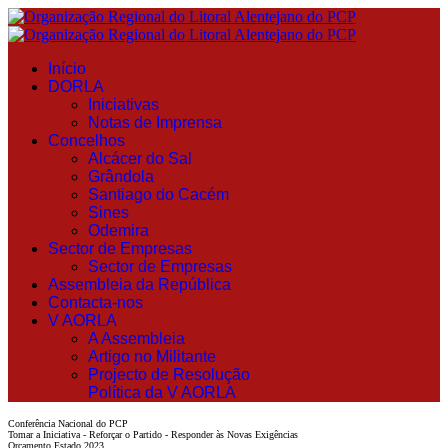
Início
DORLA
Iniciativas
Notas de Imprensa
Concelhos
Alcácer do Sal
Grândola
Santiago do Cacém
Sines
Odemira
Sector de Empresas
Sector de Empresas
Assembleia da República
Contacta-nos
V AORLA
A Assembleia
Artigo no Militante
Projecto de Resolução
Política da V AORLA
Conferência Nacional do PCP
Tomar a Iniciativa - Reforçar o Partido - Responder às Novas Exigências
Orçamento Estado 2023