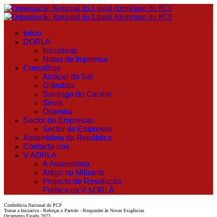
Início
DORLA
Iniciativas
Notas de Imprensa
Concelhos
Alcácer do Sal
Grândola
Santiago do Cacém
Sines
Odemira
Sector de Empresas
Sector de Empresas
Assembleia da República
Contacta-nos
V AORLA
A Assembleia
Artigo no Militante
Projecto de Resolução
Política da V AORLA
Conferência Nacional do PCP
Tomar a Iniciativa - Reforçar o Partido - Responder às Novas Exigências
Orçamento Estado 2023