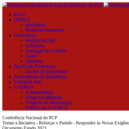
Início
DORLA
Iniciativas
Notas de Imprensa
Concelhos
Alcácer do Sal
Grândola
Santiago do Cacém
Sines
Odemira
Sector de Empresas
Sector de Empresas
Assembleia da República
Contacta-nos
V AORLA
A Assembleia
Artigo no Militante
Projecto de Resolução
Política da V AORLA
Conferência Nacional do PCP
Tomar a Iniciativa - Reforçar o Partido - Responder às Novas Exigênc
Orçamento Estado 2023