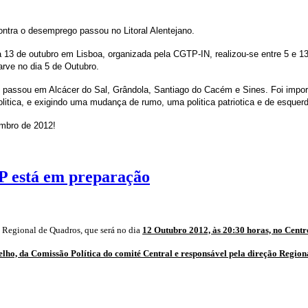
ntra o desemprego passou no Litoral Alentejano.
ia 13 de outubro em Lisboa, organizada pela CGTP-IN, realizou-se entre 5 e 1
rve no dia 5 de Outubro.
o, passou em Alcácer do Sal, Grândola, Santiago do Cacém e Sines. Foi import
litica, e exigindo uma mudança de rumo, uma politica patriotica e de esquer
embro de 2012!
P está em preparação
 Regional de Quadros, que será no dia
12 Outubro 2012, às 20:30 horas, no Cent
lho, da Comissão Política do comité Central e responsável pela direção Regiona