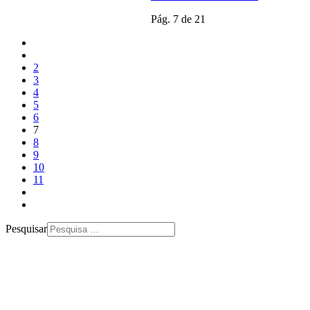
Pág. 7 de 21
2
3
4
5
6
7
8
9
10
11
Pesquisar