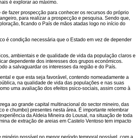
nais é explorar ao máximo.
e de fazer prospecção para conhecer os recursos do próprio
angeiro, para realizar a prospecção e pesquisa. Sendo que,
oração, ficando o País de mãos atadas logo no início do
blico é condição necessária que o Estado em vez de depender
cos, ambientais e de qualidade de vida da população claros e
 ficar dependente dos interesses dos grupos económicos.
o a salvaguardar os interesses da região e do País.
iental e que esta seja favorável, contendo nomeadamente a
 pública, na qualidade de vida das populações e nas suas
 como uma avaliação dos efeitos psico-sociais, assim como à
ga ao grande capital multinacional do sector mineiro, das
nco e chumbo) presentes nesta área. É importante relembrar
xperiência da Aldeia Mineira do Lousal, na situação de toda
 mina de extração de areias em Castelo Ventoso tem impacto
minério possível no menor período temporal possível, com a