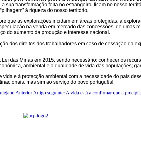
a sua transformação feita no estrangeiro, ficam no nosso terri
ilhagem” à riqueza do nosso território.
 que as explorações incidam em áreas protegidas, a exploraçã
especulação na venda em mercado das concessões, de umas mult
ço do aumento da produção e interesse nacional.
cção dos direitos dos trabalhadores em caso de cessação da e
ei das Minas em 2015, sendo necessário: conhecer os recursos
nómica, ambiental e a qualidade de vida das populações; gara
 de vida e à protecção ambiental com a necessidade do país des
tinacionais, mas sim ao serviço do povo português!
entejano
Anterior
Artigo seguinte: A vida está a confirmar que a precipi