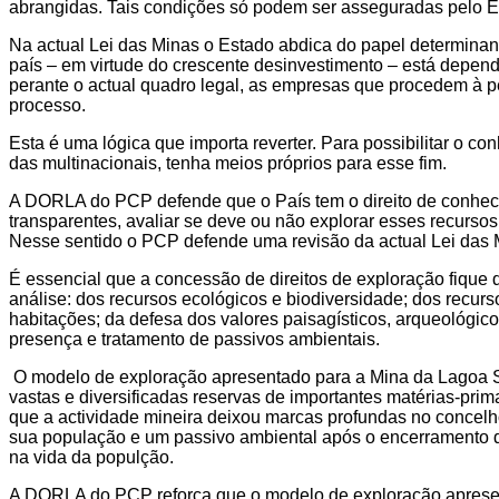
abrangidas. Tais condições só podem ser asseguradas pelo Es
Na actual Lei das Minas o Estado abdica do papel determinant
país – em virtude do crescente desinvestimento – está depend
perante o actual quadro legal, as empresas que procedem à p
processo.
Esta é uma lógica que importa reverter. Para possibilitar o 
das multinacionais, tenha meios próprios para esse fim.
A DORLA do PCP defende que o País tem o direito de conhecer
transparentes, avaliar se deve ou não explorar esses recurso
Nesse sentido o PCP defende uma revisão da actual Lei das M
É essencial que a concessão de direitos de exploração fiqu
análise: dos recursos ecológicos e biodiversidade; dos recurs
habitações; da defesa dos valores paisagísticos, arqueológico
presença e tratamento de passivos ambientais.
O modelo de exploração apresentado para a Mina da Lagoa Sal
vastas e diversificadas reservas de importantes matérias-prim
que a actividade mineira deixou marcas profundas no concelh
sua população e um passivo ambiental após o encerramento d
na vida da populção.
A DORLA do PCP reforça que o modelo de exploração apresent