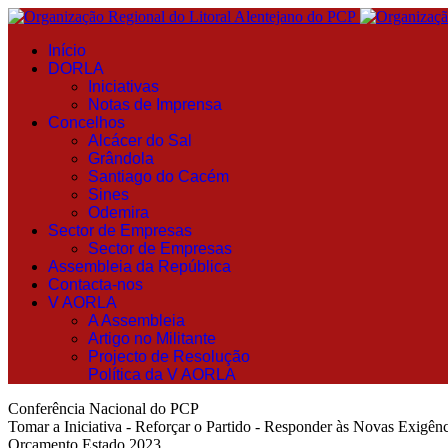
Início
DORLA
Iniciativas
Notas de Imprensa
Concelhos
Alcácer do Sal
Grândola
Santiago do Cacém
Sines
Odemira
Sector de Empresas
Sector de Empresas
Assembleia da República
Contacta-nos
V AORLA
A Assembleia
Artigo no Militante
Projecto de Resolução
Política da V AORLA
Conferência Nacional do PCP
Tomar a Iniciativa - Reforçar o Partido - Responder às Novas Exigênc
Orçamento Estado 2023