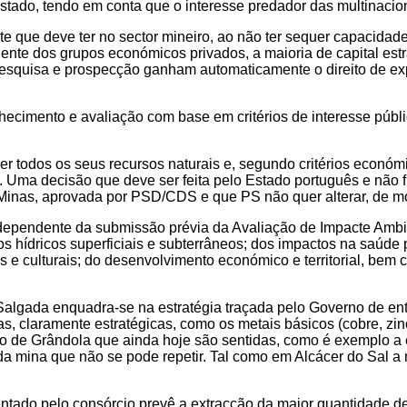
tado, tendo em conta que o interesse predador das multinacio
e que deve ter no sector mineiro, ao não ter sequer capacidad
ente dos grupos económicos privados, a maioria de capital estr
esquisa e prospecção ganham automaticamente o direito de expl
conhecimento e avaliação com base em critérios de interesse pú
 todos os seus recursos naturais e, segundo critérios económi
s. Uma decisão que deve ser feita pelo Estado português e não
inas, aprovada por PSD/CDS e que PS não quer alterar, de mod
e dependente da submissão prévia da Avaliação de Impacte Amb
os hídricos superficiais e subterrâneos; dos impactos na saúde
s e culturais; do desenvolvimento económico e territorial, bem
gada enquadra-se na estratégia traçada pelo Governo de entre
as, claramente estratégicas, como os metais básicos (cobre, zi
o de Grândola que ainda hoje são sentidas, como é exemplo a e
a mina que não se pode repetir. Tal como em Alcácer do Sal a
ado pelo consórcio prevê a extracção da maior quantidade de 