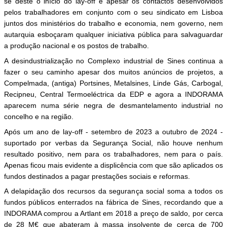
se deste o início do lay-off e apesar os contactos desenvolvidos
pelos trabalhadores em conjunto com o seu sindicato em Lisboa
juntos dos ministérios do trabalho e economia, nem governo, nem
autarquia esboçaram qualquer iniciativa pública para salvaguardar
a produção nacional e os postos de trabalho.
A desindustrialização no Complexo industrial de Sines continua a
fazer o seu caminho apesar dos muitos anúncios de projetos, a
Compelmada, (antiga) Portsines, Metalsines, Linde Gás, Carbogal,
Recipneu, Central Termoeléctrica da EDP e agora a INDORAMA
aparecem numa série negra de desmantelamento industrial no
concelho e na região.
Após um ano de lay-off - setembro de 2023 a outubro de 2024 -
suportado por verbas da Segurança Social, não houve nenhum
resultado positivo, nem para os trabalhadores, nem para o país.
Apenas ficou mais evidente a displicência com que são aplicados os
fundos destinados a pagar prestações sociais e reformas.
A delapidação dos recursos da segurança social soma a todos os
fundos públicos enterrados na fábrica de Sines, recordando que a
INDORAMA comprou a Artlant em 2018 a preço de saldo, por cerca
de 28 M€ que abateram à massa insolvente de cerca de 700