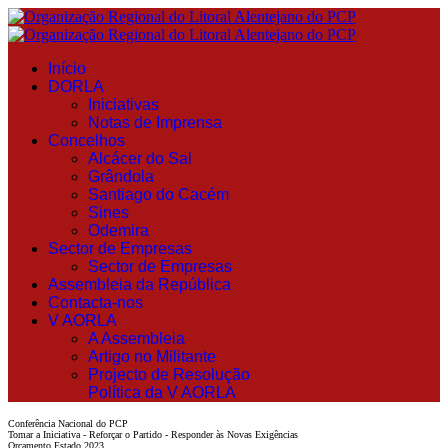
Início
DORLA
Iniciativas
Notas de Imprensa
Concelhos
Alcácer do Sal
Grândola
Santiago do Cacém
Sines
Odemira
Sector de Empresas
Sector de Empresas
Assembleia da República
Contacta-nos
V AORLA
A Assembleia
Artigo no Militante
Projecto de Resolução
Política da V AORLA
Conferência Nacional do PCP
Tomar a Iniciativa - Reforçar o Partido - Responder às Novas Exigências
Orçamento Estado 2023