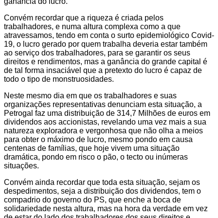
ganância do lucro.
Convém recordar que a riqueza é criada pelos
trabalhadores, e numa altura complexa como a que
atravessamos, tendo em conta o surto epidemiológico Covid-
19, o lucro gerado por quem trabalha deveria estar também
ao serviço dos trabalhadores, para se garantir os seus
direitos e rendimentos, mas a ganância do grande capital é
de tal forma insaciável que a pretexto do lucro é capaz de
todo o tipo de monstruosidades.
Neste mesmo dia em que os trabalhadores e suas
organizações representativas denunciam esta situação, a
Petrogal faz uma distribuição de 314,7 Milhões de euros em
dividendos aos accionistas, revelando uma vez mais a sua
natureza exploradora e vergonhosa que não olha a meios
para obter o máximo de lucro, mesmo pondo em causa
centenas de famílias, que hoje vivem uma situação
dramática, pondo em risco o pão, o tecto ou inúmeras
situações.
Convém ainda recordar que toda esta situação, sejam os
despedimentos, seja a distribuição dos dividendos, tem o
compadrio do governo do PS, que enche a boca de
solidariedade nesta altura, mas na hora da verdade em vez
de estar do lado dos trabalhadores dos seus direitos e