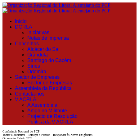
Início
DORLA
Iniciativas
Notas de Imprensa
Concelhos
Alcácer do Sal
Grândola
Santiago do Cacém
Sines
Odemira
Sector de Empresas
Sector de Empresas
Assembleia da República
Contacta-nos
V AORLA
A Assembleia
Artigo no Militante
Projecto de Resolução
Política da V AORLA
Conferência Nacional do PCP
Tomar a Iniciativa - Reforçar o Partido - Responder às Novas Exigências
Orçamento Estado 2023